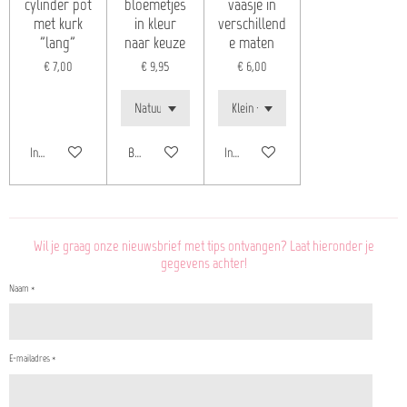
cylinder pot
bloemetjes
vaasje in
met kurk
in kleur
verschillend
"lang"
naar keuze
e maten
€ 7,00
€ 9,95
€ 6,00
In winkelwagen
Bekijk details
In winkelwagen
Wil je graag onze nieuwsbrief met tips ontvangen? Laat hieronder je
gegevens achter!
Naam *
E-mailadres *