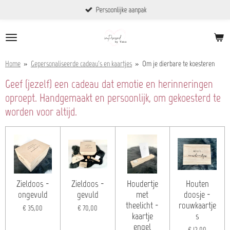
Persoonlijke aanpak
Ga
direct
naar
de
hoofdinhoud
Home
»
Gepersonaliseerde cadeau's en kaartjes
»
Om je dierbare te koesteren
Geef (jezelf) een cadeau dat emotie en herinneringen
oproept. Handgemaakt en persoonlijk, om gekoesterd te
worden voor altijd.
Zieldoos -
Zieldoos -
Houdertje
Houten
ongevuld
gevuld
met
doosje -
theelicht -
rouwkaartje
€ 35,00
€ 70,00
kaartje
s
engel
€ 12,00