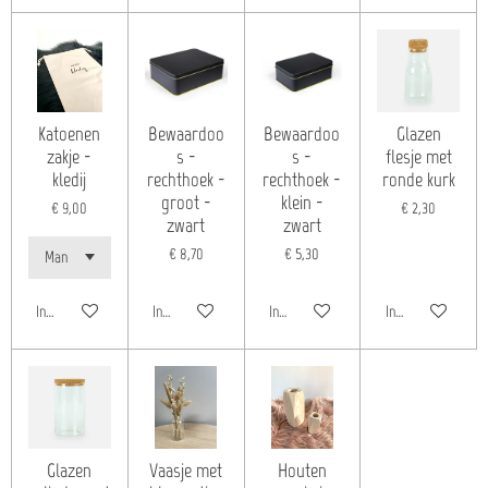
Katoenen
Bewaardoo
Bewaardoo
Glazen
zakje -
s -
s -
flesje met
kledij
rechthoek -
rechthoek -
ronde kurk
groot -
klein -
€ 9,00
€ 2,30
zwart
zwart
€ 8,70
€ 5,30
In winkelwagen
In winkelwagen
In winkelwagen
In winkelwagen
Glazen
Vaasje met
Houten