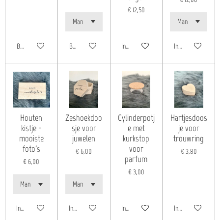
€ 12,50
Bekijk details
Bekijk details
In winkelwagen
In winkelwagen
Houten
Zeshoekdoo
Cylinderpotj
Hartjesdoos
kistje -
sje voor
e met
je voor
mooiste
juwelen
kurkstop
trouwring
foto's
voor
€ 6,00
€ 3,80
parfum
€ 6,00
€ 3,00
In winkelwagen
In winkelwagen
In winkelwagen
In winkelwagen