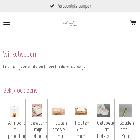
Persoonlijke aanpak
Ga
direct
naar
de
hoofdinhoud
Winkelwagen
Er zitten geen artikelen (meer) in de winkelwagen.
Bekijk ook eens
Armband
Bewaarmap
Houten
Houten
Geldbeugeltje
Gouden
in
- mijn
doosje
kist -
- ... de
pen -
proefbuisje
geboortekaartjes
- mijn
mijn
liefste
You