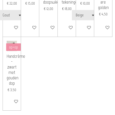
doopsuiker
tekeningen
are
€ 22,00
€ 15,00
€ 10,00
golden
€ 12,00
€ 18,00
€ 4,50
Bekijk details
In winkelwagen
In winkelwagen
In winkelwagen
Bekijk details
In winkelw
op=op
Handcrème
-
zwart
met
gouden
dop
€ 3,50
Bekijk details