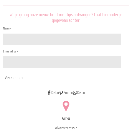
Wil je graag onze nieuwsbrief met tips ontvangen? Laat hieronder je
gegevens achter!
Naam *
E-mailadres *
Verzenden
Delen
Pinnen
Delen
Adres
Alkenstraat 152