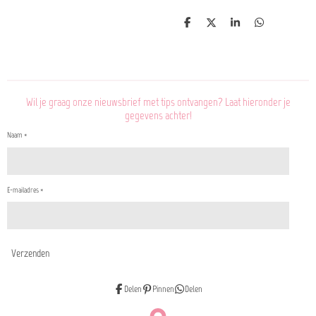
D
D
S
D
e
e
h
e
l
e
a
l
e
l
r
e
n
e
n
Wil je graag onze nieuwsbrief met tips ontvangen? Laat hieronder je
gegevens achter!
Naam *
E-mailadres *
Verzenden
Delen
Pinnen
Delen