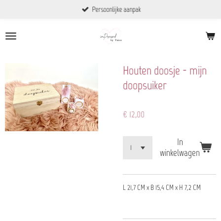
Persoonlijke aanpak
Ga
direct
naar
de
hoofdinhoud
Houten doosje - mijn
doopsuiker
€ 12,00
In
winkelwagen
L 21,7 CM x B 15,4 CM x H 7,2 CM