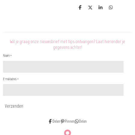
D
D
S
D
e
e
h
e
l
e
a
l
e
l
r
e
n
e
n
Wil je graag onze nieuwsbrief met tips ontvangen? Laat hieronder je
gegevens achter!
Naam *
E-mailadres *
Verzenden
Delen
Pinnen
Delen