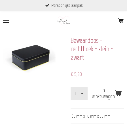
Persoonlijke aanpak
Ga
direct
naar
de
hoofdinhoud
Bewaardoos -
rechthoek - klein -
zwart
€ 5,30
In
winkelwagen
160 mm x 110 mm x 55 mm