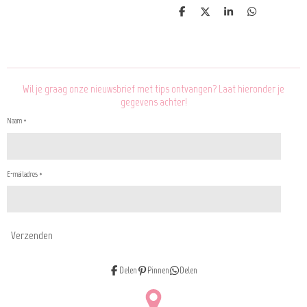
D
D
S
D
e
e
h
e
l
e
a
l
e
l
r
e
n
e
n
Wil je graag onze nieuwsbrief met tips ontvangen? Laat hieronder je
gegevens achter!
Naam *
E-mailadres *
Verzenden
Delen
Pinnen
Delen