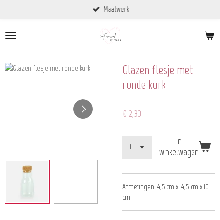
Maatwerk
Ga
direct
naar
de
hoofdinhoud
Glazen flesje met
ronde kurk
€ 2,30
In
winkelwagen
Afmetingen: 4,5 cm x 4,5 cm x 10
cm