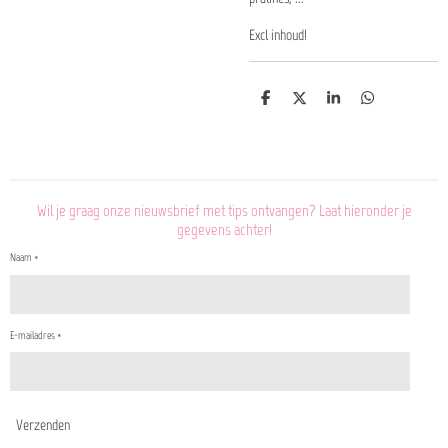
Excl inhoud!
D
D
S
D
e
e
h
e
l
e
a
l
e
l
r
e
n
e
n
Wil je graag onze nieuwsbrief met tips ontvangen? Laat hieronder je
gegevens achter!
Naam *
E-mailadres *
Verzenden