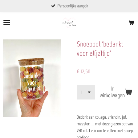
Persoonlijke aanpak
Ga
direct
naar
de
hoofdinhoud
Snoeppot 'bedankt
voor al(je)tijd'
€ 12,50
In
winkelwagen
Bedank een collega, vriendin, juf,
meester, ... met deze glazen pot van
750 ml. Leuk om te vullen met snoep,
pralines, ...