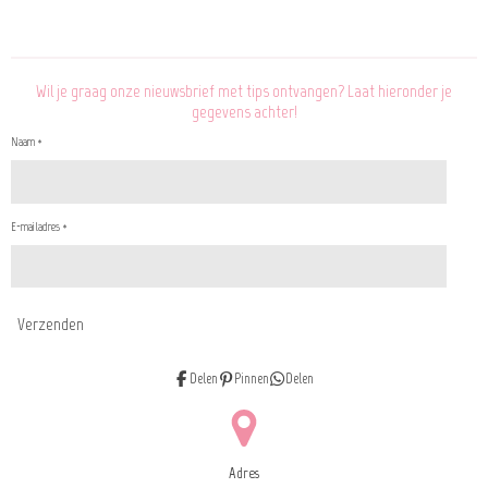
l
e
a
l
e
l
r
e
n
e
n
Wil je graag onze nieuwsbrief met tips ontvangen? Laat hieronder je
gegevens achter!
Naam *
E-mailadres *
Verzenden
Delen
Pinnen
Delen
Adres