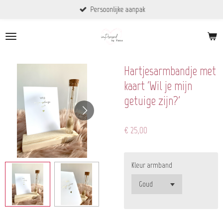
Persoonlijke aanpak
Ga
direct
naar
de
hoofdinhoud
Hartjesarmbandje met
kaart 'Wil je mijn
getuige zijn?'
€ 25,00
Kleur armband