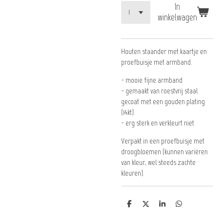
In
winkelwagen
Houten staander met kaartje en
proefbuisje met armband.
- mooie fijne armband
- gemaakt van roestvrij staal
gecoat met een gouden plating
(14kt)
- erg sterk en verkleurt niet
Verpakt in een proefbuisje met
droogbloemen (kunnen variëren
van kleur, wel steeds zachte
kleuren).
D
D
S
D
e
e
h
e