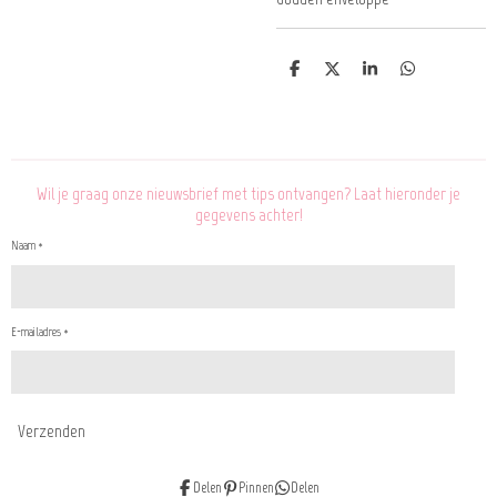
D
D
S
D
e
e
h
e
l
e
a
l
e
l
r
e
n
e
n
Wil je graag onze nieuwsbrief met tips ontvangen? Laat hieronder je
gegevens achter!
Naam *
E-mailadres *
Verzenden
Delen
Pinnen
Delen