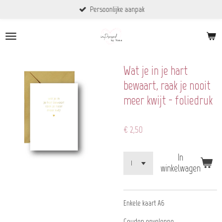
Persoonlijke aanpak
Ga
direct
naar
de
hoofdinhoud
Wat je in je hart
bewaart, raak je nooit
meer kwijt - foliedruk
€ 2,50
In
winkelwagen
Enkele kaart A6
Gouden enveloppe