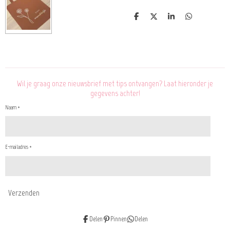
D
D
S
D
e
e
h
e
l
e
a
l
e
l
r
e
n
e
n
Wil je graag onze nieuwsbrief met tips ontvangen? Laat hieronder je
gegevens achter!
Naam *
E-mailadres *
Verzenden
Delen
Pinnen
Delen