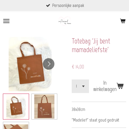
Persoonlijke aanpak
Ga
direct
naar
de
hoofdinhoud
Totebag 'Jij bent
mamadeliefste'
€ 14,00
In
winkelwagen
38x38cm
"Madelief" staat goud gedrukt