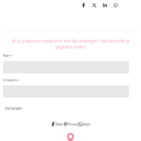
D
D
S
D
e
e
h
e
l
e
a
l
e
l
r
e
n
e
n
Wil je graag onze nieuwsbrief met tips ontvangen? Laat hieronder je
gegevens achter!
Naam *
E-mailadres *
Verzenden
Delen
Pinnen
Delen