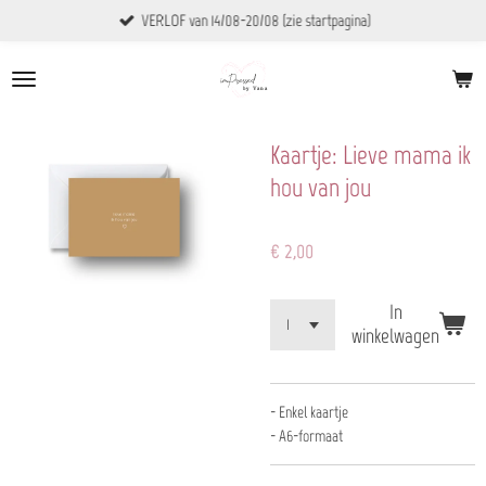
VERLOF van 14/08-20/08 (zie startpagina)
Ga
direct
naar
de
hoofdinhoud
Kaartje: Lieve mama ik
hou van jou
€ 2,00
In
winkelwagen
- Enkel kaartje
- A6-formaat