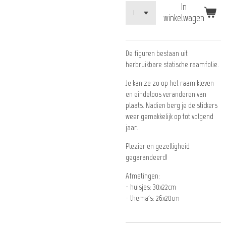
In
winkelwagen
De figuren bestaan uit
herbruikbare statische raamfolie.
Je kan ze zo op het raam kleven
en eindeloos veranderen van
plaats. Nadien berg je de stickers
weer gemakkelijk op tot volgend
jaar.
Plezier en gezelligheid
gegarandeerd!
Afmetingen:
- huisjes: 30x22cm
- thema's: 26x20cm