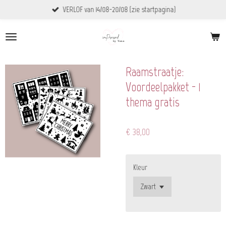
VERLOF van 14/08-20/08 (zie startpagina)
Ga
direct
naar
de
hoofdinhoud
Raamstraatje:
Voordeelpakket - 1
thema gratis
€ 38,00
Kleur