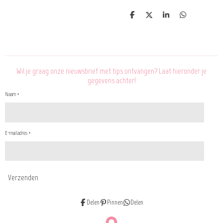
D
D
S
D
e
e
h
e
l
e
a
l
e
l
r
e
n
e
n
Wil je graag onze nieuwsbrief met tips ontvangen? Laat hieronder je
gegevens achter!
Naam *
E-mailadres *
Verzenden
Delen
Pinnen
Delen