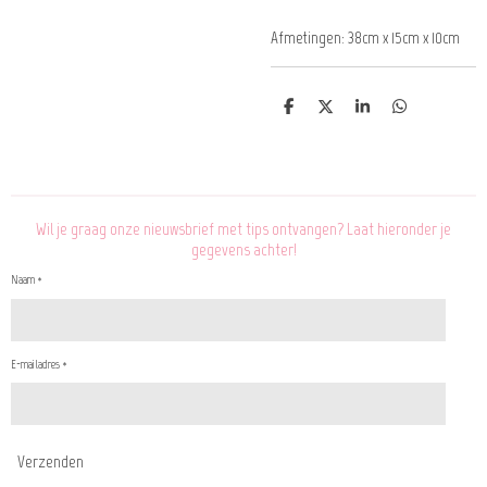
Afmetingen: 38cm x 15cm x 10cm
D
D
S
D
e
e
h
e
l
e
a
l
e
l
r
e
n
e
n
Wil je graag onze nieuwsbrief met tips ontvangen? Laat hieronder je
gegevens achter!
Naam *
E-mailadres *
Verzenden