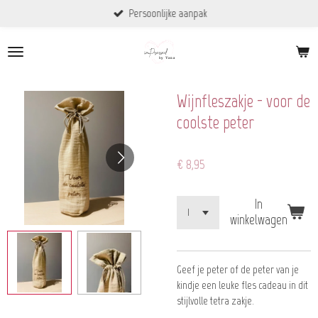
Persoonlijke aanpak
Ga
direct
naar
de
hoofdinhoud
Wijnfleszakje - voor de
coolste peter
€ 8,95
In
winkelwagen
Geef je peter of de peter van je
kindje een leuke fles cadeau in dit
stijlvolle tetra zakje.