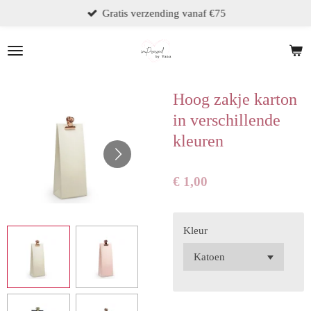
Gratis verzending vanaf €75
Ga
direct
naar
de
hoofdinhoud
Hoog zakje karton
in verschillende
kleuren
€ 1,00
Kleur