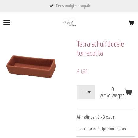
Persoonlijke aanpak
Ga
direct
naar
de
hoofdinhoud
Tetra schuifdoosje
terracotta
€ 1,80
In
winkelwagen
Afmetingen 9 x 3 x 2cm
Incl. mica schuifje voor erover.