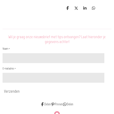
D
D
S
D
e
e
h
e
l
e
a
l
e
l
r
e
n
e
n
Wil je graag onze nieuwsbrief met tips ontvangen? Laat hieronder je
gegevens achter!
Naam *
E-mailadres *
Verzenden
Delen
Pinnen
Delen