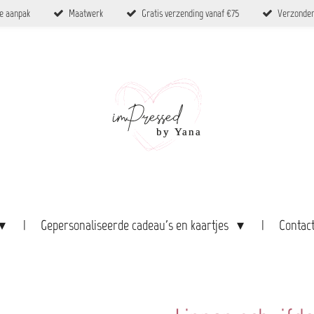
ke aanpak
Maatwerk
Gratis verzending vanaf €75
Verzonden
Gepersonaliseerde cadeau's en kaartjes
Contac