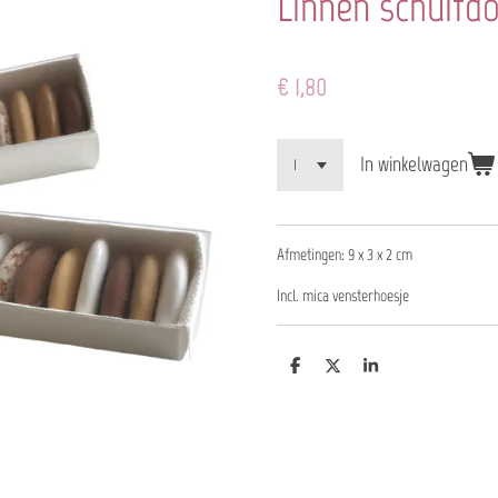
Linnen schuifdo
€ 1,80
In winkelwagen
Afmetingen: 9 x 3 x 2 cm
Incl. mica vensterhoesje
D
D
S
e
e
h
l
e
a
e
l
r
n
e