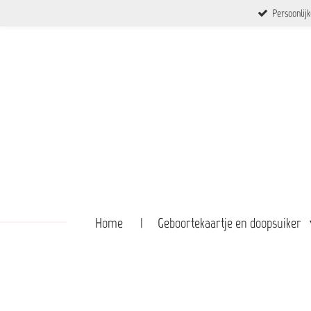
Persoonlij
Ga
direct
naar
de
hoofdinhoud
Home
Geboortekaartje en doopsuiker