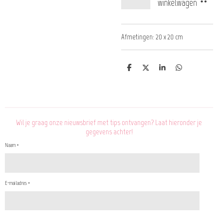
winkelwagen
Afmetingen: 20 x 20 cm
D
D
S
D
e
e
h
e
l
e
a
l
e
l
r
e
n
e
n
Wil je graag onze nieuwsbrief met tips ontvangen? Laat hieronder je
gegevens achter!
Naam *
E-mailadres *