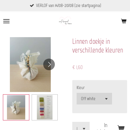
VERLOF van 14/08-20/08 (zie startpagina)
Ga
direct
naar
de
hoofdinhoud
Linnen doekje in
verschillende kleuren
€ 1,60
Kleur
In