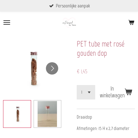
Persoonlijke aanpak
Ga
direct
naar
de
hoofdinhoud
PET tube met rosé
gouden dop
€ 1,45
In
winkelwagen
Draaidop
Afmetingen: 15 H x 2,7 diameter