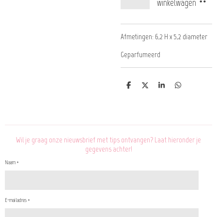
winkelwagen
Afmetingen: 6,2 H x 5,2 diameter
Geparfumeerd
D
D
S
D
e
e
h
e
l
e
a
l
e
l
r
e
n
e
n
Wil je graag onze nieuwsbrief met tips ontvangen? Laat hieronder je
gegevens achter!
Naam *
E-mailadres *