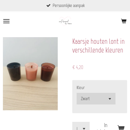
Persoonlijke aanpak
Ga
direct
naar
de
hoofdinhoud
Kaarsje houten lont in
verschillende kleuren
€ 4,20
Kleur
In