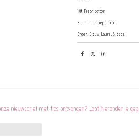
Wit: Fresh cotton
Blush: black peppercorn
Groen,
Blauw: Laurel & sage
D
D
S
e
e
h
l
e
a
e
l
r
n
e
 onze nieuwsbrief met tips ontvangen? Laat hieronder je geg