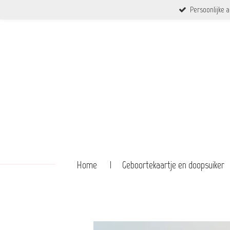
Persoonlijke 
Ga
direct
naar
de
hoofdinhoud
Home
Geboortekaartje en doopsuiker