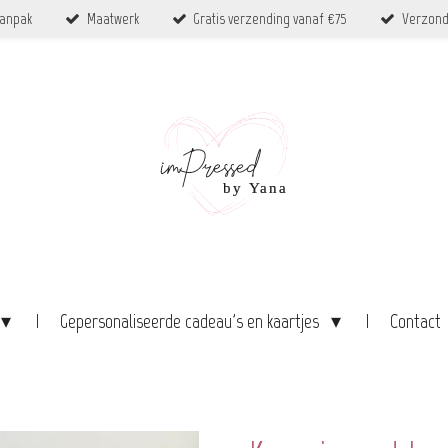
aanpak
Maatwerk
Gratis verzending vanaf €75
Verzond
Gepersonaliseerde cadeau's en kaartjes
Contact