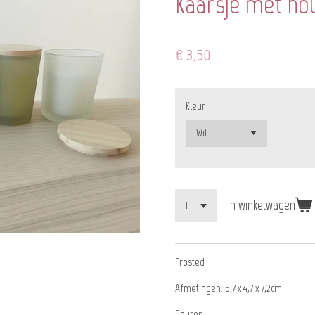
Kaarsje met ho
€ 3,50
Kleur
In winkelwagen
Frosted
Afmetingen:
5,7 x 4,7 x 7,2cm
Geuren: