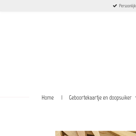
Persoonlij
Ga
direct
naar
de
hoofdinhoud
Home
Geboortekaartje en doopsuiker