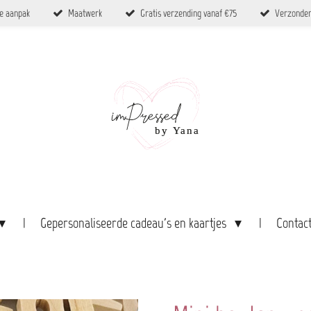
ke aanpak
Maatwerk
Gratis verzending vanaf €75
Verzonden
Gepersonaliseerde cadeau's en kaartjes
Contac