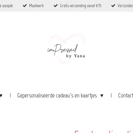
ke aanpak
Maatwerk
Gratis verzending vanaf €75
Verzonden
Gepersonaliseerde cadeau's en kaartjes
Contac