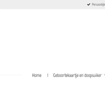
Persoonlij
Ga
direct
naar
de
hoofdinhoud
Home
Geboortekaartje en doopsuiker