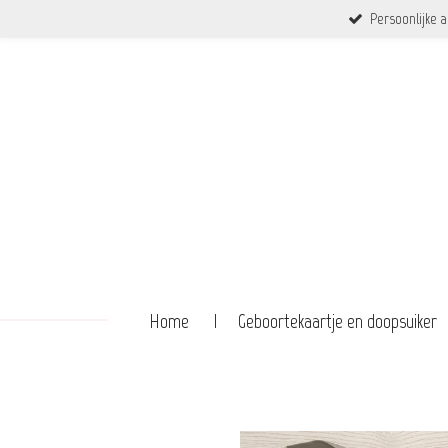
Persoonlijke 
Ga
direct
naar
de
hoofdinhoud
Home
Geboortekaartje en doopsuiker