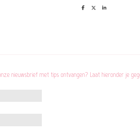
D
D
S
e
e
h
l
e
a
e
l
r
n
e
 onze nieuwsbrief met tips ontvangen? Laat hieronder je geg