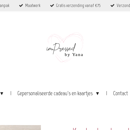
aanpak
Maatwerk
Gratis verzending vanaf €75
Verzond
Gepersonaliseerde cadeau's en kaartjes
Contact