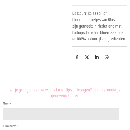
De kleurrijke zaad- of
bloembommetjes van Blossombs
zijn gemaakt in Nederland met
biologische wilde bloemzaadjes
en 100% natuurlijke ingrediënten
D
D
S
D
e
e
h
e
l
e
a
l
e
l
r
e
n
e
n
Wil je graag onze nieuwsbrief met tips ontvangen? Laat hieronder je
gegevens achter!
Naam *
E-mailadres *