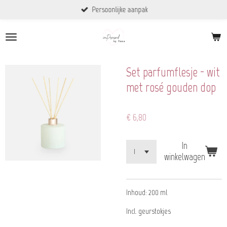
Persoonlijke aanpak
Ga
direct
naar
de
hoofdinhoud
Set parfumflesje - wit
met rosé gouden dop
€ 6,80
In
winkelwagen
Inhoud: 200 ml
Incl. geurstokjes