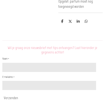
Opgelet: parfum moet nog
toegevoegd worden
D
D
S
D
e
e
h
e
l
e
a
l
e
l
r
e
n
e
n
Wil je graag onze nieuwsbrief met tips ontvangen? Laat hieronder je
gegevens achter!
Naam *
E-mailadres *
Verzenden