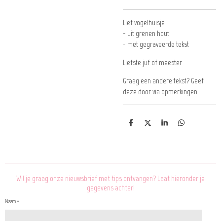
Lief vogelhuisje
- uit grenen hout
- met gegraveerde tekst
Liefste juf of meester
Graag een andere tekst? Geef
deze door via opmerkingen.
D
D
S
D
e
e
h
e
l
e
a
l
e
l
r
e
n
e
n
Wil je graag onze nieuwsbrief met tips ontvangen? Laat hieronder je
gegevens achter!
Naam *