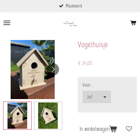
Maatwerk
Ga
direct
naar
de
hoofdinhoud
Vogelhuisje
€ 24,00
Voor…
In winkelwagen