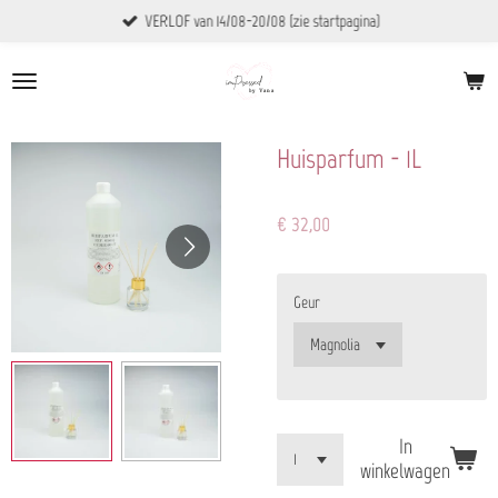
VERLOF van 14/08-20/08 (zie startpagina)
Ga
direct
naar
de
hoofdinhoud
Huisparfum - 1L
€ 32,00
Geur
In
winkelwagen