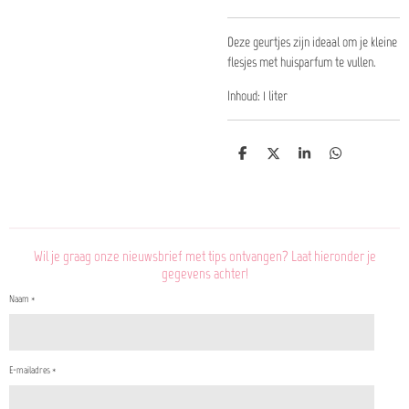
Deze geurtjes zijn ideaal om je kleine
flesjes met huisparfum te vullen.
Inhoud: 1 liter
D
D
S
D
e
e
h
e
l
e
a
l
e
l
r
e
n
e
n
Wil je graag onze nieuwsbrief met tips ontvangen? Laat hieronder je
gegevens achter!
Naam *
E-mailadres *