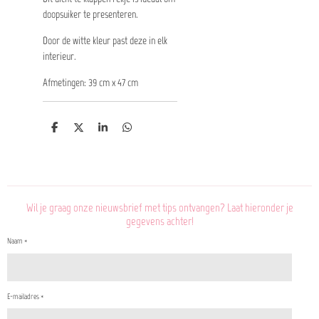
doopsuiker te presenteren.
Door de witte kleur past deze in elk
interieur.
Afmetingen: 39 cm x 47 cm
D
D
S
D
e
e
h
e
l
e
a
l
e
l
r
e
n
e
n
Wil je graag onze nieuwsbrief met tips ontvangen? Laat hieronder je
gegevens achter!
Naam *
E-mailadres *