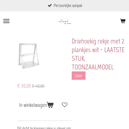
Persoonlijke aanpak
Ga
direct
naar
de
hoofdinhoud
Driehoekig rekje met 2
plankjes wit - LAATSTE
STUK,
TOONZAALMODEL
Sale!
€ 30,00
€ 40,00
In winkelwagen
Dit dicht te klappen rekje is ideaal om