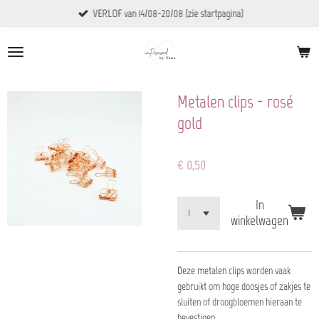
VERLOF van 14/08-20/08 (zie startpagina)
Ga
direct
naar
de
hoofdinhoud
Metalen clips - rosé
gold
€ 0,50
In
winkelwagen
Deze metalen clips worden vaak
gebruikt om hoge doosjes of zakjes te
sluiten of droogbloemen hieraan te
bevestigen.