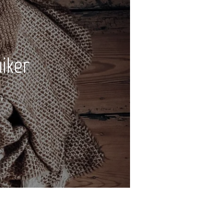
iker
n