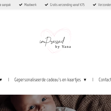
ke aanpak
Maatwerk
Gratis verzending vanaf €75
Verzonden
Gepersonaliseerde cadeau's en kaartjes
Contac