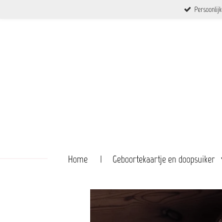
Persoonlij
Ga
direct
naar
de
hoofdinhoud
Home
Geboortekaartje en doopsuiker