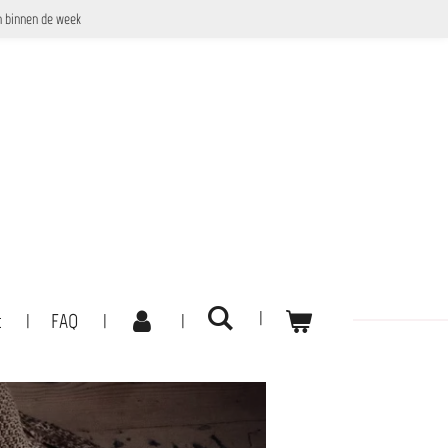
 binnen de week
t
FAQ